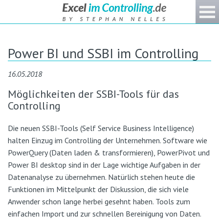
Power BI und SSBI im Controlling
16.05.2018
Möglichkeiten der SSBI-Tools für das
Controlling
Die neuen SSBI-Tools (Self Service Business Intelligence)
halten Einzug im Controlling der Unternehmen. Software wie
PowerQuery (Daten laden & transformieren), PowerPivot und
Power BI desktop sind in der Lage wichtige Aufgaben in der
Datenanalyse zu übernehmen. Natürlich stehen heute die
Funktionen im Mittelpunkt der Diskussion, die sich viele
Anwender schon lange herbei gesehnt haben. Tools zum
einfachen Import und zur schnellen Bereinigung von Daten.