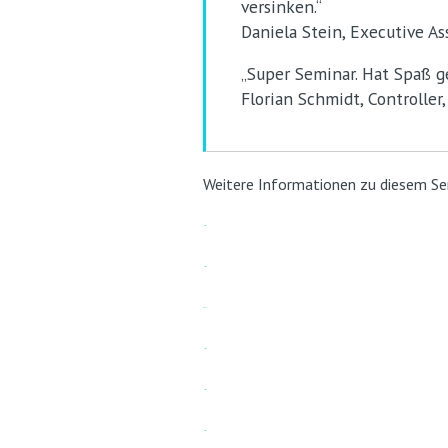
versinken.“
Daniela Stein, Executive As
„Super Seminar. Hat Spaß 
Florian Schmidt, Controlle
Weitere Informationen zu diesem Se
jacktoto
jacktoto
toto slot
jacktoto
jacktoto
jacktoto