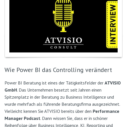
Wie Power BI das Controlling verändert
Power BI Beratung ist eines der Tätigkeitsfelder der
ATVISIO
GmbH
. Das Unternehmen besetzt seit Jahren einen
Spitzenplatz in der Beratung zu Business Intelligence und
wurde mehrfach als führende Beratungsfirma ausgezeichnet.
Vielleicht kennen Sie ATVISIO bereits über den
Performance
Manager Podcast
. Dann wissen Sie, dass er in schöner
Reihenfolge über Business Intelligence, KI, Reporting und