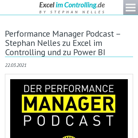
Performance Manager Podcast –
Stephan Nelles zu Excel im
Controlling und zu Power BI
22.03.2021