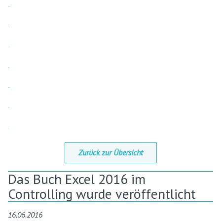
slot gacor
link slot
slot resmi
situs toto
situs gacor
situs bola
situs gacor
Zurück zur Übersicht
Das Buch Excel 2016 im
Controlling wurde veröffentlicht
16.06.2016