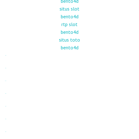
bento4d
situs slot
bento4d
rtp slot
bento4d
situs toto
bento4d
jacktoto
jacktoto
toto slot
jacktoto
jacktoto
jacktoto
jacktoto