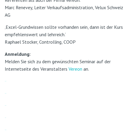
Referenten als auch der Firma Vereon.‘
Marc Renevey, Leiter Verkaufsadministration, Velux Schweiz
AG
‚Excel-Grundwissen sollte vorhanden sein, dann ist der Kurs
empfehlenswert und lehrreich.‘
Raphael Stocker, Controlling, COOP
Anmeldung:
Melden Sie sich zu dem gewünschten Seminar auf der
Internetseite des Veranstalters
Vereon
an.
bento4d
bento4d
bento4d
link slot
bento4d