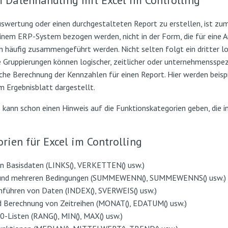
m Datenhandling mit Excel im Controlling
Auswertung oder einen durchgestalteten Report zu erstellen, ist zum
 einem ERP-System bezogen werden, nicht in der Form, die für eine 
n häufig zusammengeführt werden. Nicht selten folgt ein dritter lo
Gruppierungen können logischer, zeitlicher oder unternehmensspezif
liche Berechnung der Kennzahlen für einen Report. Hier werden beis
m Ergebnisblatt dargestellt.
 kann schon einen Hinweis auf die Funktionskategorien geben, die in
rien für Excel im Controlling
on Basisdaten (LINKS(), VERKETTEN() usw.)
er und mehreren Bedingungen (SUMMEWENN(), SUMMEWENNS() usw.)
ühren von Daten (INDEX(), SVERWEIS() usw.)
 Berechnung von Zeitreihen (MONAT(), EDATUM() usw.)
-Listen (RANG(), MIN(), MAX() usw.)