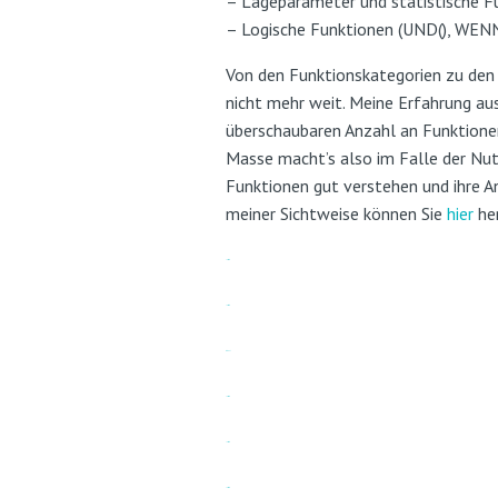
– Lageparameter und statistische 
– Logische Funktionen (UND(), WENN
Von den Funktionskategorien zu den 
nicht mehr weit. Meine Erfahrung au
überschaubaren Anzahl an Funktione
Masse macht’s also im Falle der Nut
Funktionen gut verstehen und ihre A
meiner Sichtweise können Sie
hier
her
jacktoto
jacktoto
toto slot
jacktoto
jacktoto
jacktoto